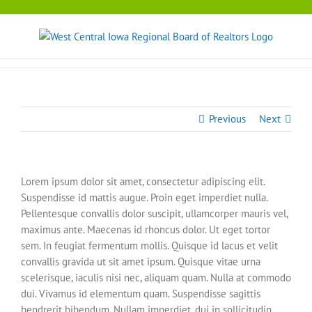
Skip
to
content
Previous
Next
Lorem ipsum dolor sit amet, consectetur adipiscing elit.
Suspendisse id mattis augue. Proin eget imperdiet nulla.
Pellentesque convallis dolor suscipit, ullamcorper mauris vel,
maximus ante. Maecenas id rhoncus dolor. Ut eget tortor
sem. In feugiat fermentum mollis. Quisque id lacus et velit
convallis gravida ut sit amet ipsum. Quisque vitae urna
scelerisque, iaculis nisi nec, aliquam quam. Nulla at commodo
dui. Vivamus id elementum quam. Suspendisse sagittis
hendrerit bibendum. Nullam imperdiet, dui in sollicitudin