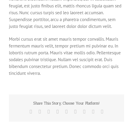
feugiat, est justo finibus elit, mattis rhoncus ligula quam sed
risus. Nunc cursus turpis sed leo laoreet accumsan.
Suspendisse porttitor, arcu a pharetra condimentum, sem
justo feugiat risus, sed laoreet dolor dolor dictum velit.
Morbi cursus erat sit amet mauris tempor convallis. Mauris
fermentum mauris velit, tempor pretium mi pulvinar eu. In
lobortis rutrum porta. Mauris vitae mollis odio. Pellentesque
sodales pulvinar tristique. Nullam vel suscipit erat. Duis
bibendum consectetur pretium. Donec commodo orci quis
tincidunt viverra.
Share This Story, Choose Your Platform!
Facebook
X
Reddit
LinkedIn
WhatsApp
Tumblr
Pinterest
Vk
Email